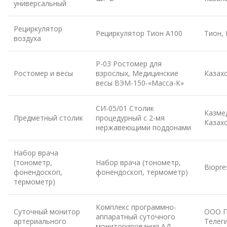
универсальный
Рециркулятор
Рециркулятор Тион А100
Тион, 
воздуха
Р-03 Ростомер для
Ростомер и весы
взрослых, Медицинские
Казах
весы ВЭМ-150-«Масса-К»
СИ-05/01 Столик
Казме
Предметный столик
процедурный с 2-мя
Казах
нержавеющими поддонами
Набор врача
(тонометр,
Набор врача (тонометр,
Biopre
фонендоскоп,
фонендоскоп, термометр)
термометр)
Комплекс программно-
Суточный монитор
ООО П
аппаратный суточного
артериального
Телеги
мониторирования АД