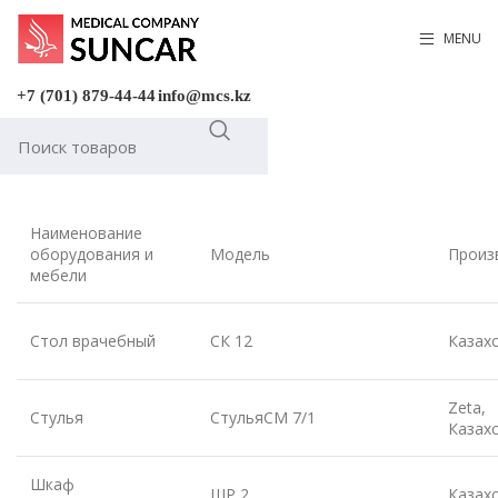
MENU
+7 (701) 879-44-44
info@mcs.kz
Наименование
оборудования и
Модель
Произ
мебели
Стол врачебный
СК 12
Казах
Zeta,
Стулья
СтульяСМ 7/1
Казах
Шкаф
ШР 2
Казах