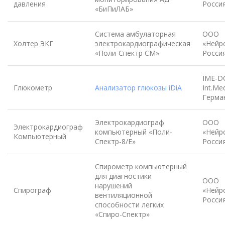
давления
Росси
«БиПиЛАБ»
Система амбулаторная
ООО
Холтер ЭКГ
электрокардиографическая
«Нейр
«Поли-Спектр СМ»
Росси
IME-D
Глюкометр
Анализатор глюкозы iDiA
Int.Me
Герма
Электрокардиограф
ООО
Электрокардиограф
компьютерный «Поли-
«Нейр
Компьютерный
Спектр-8/Е»
Росси
Спирометр компьютерный
для диагностики
ООО
нарушений
Спирограф
«Нейр
вентиляционной
Росси
способности легких
«Спиро-Спектр»