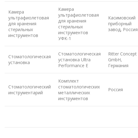
Камера
Камера
ультрафиолетовая
ультрафиолетовая
Касимовский
для хранения
для хранения
приборный
стерильных
стерильных
завод, Россия
инструментов
инструментов
УФК-1
Стоматологическая
Ritter Concept
Стоматологическая
установка Ultra
GmbH,
установка
Performance E
Германия
Комплект
Стоматологический
стоматологических
Россия
инструментарий
металлических
инструментов