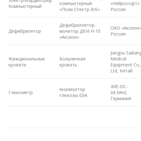
Электрокардиограф
компьютерный
«Нейрософт»
Компьютерный
«Поли-Спектр-8/Е»
Россия
Дефибриллятор-
ОАО «Аксион»
Дефибрилятор
монитор ДКИ-Н-10
Россия
«Аксион»
Jiangsu Saikan
Функциональные
Больничная
Medical
кровати
кровать
Equipment Co.
Ltd, Китай
IME-DC-
Анализатор
Глюкометр
Int.Med,
глюкозы iDiA
Германия