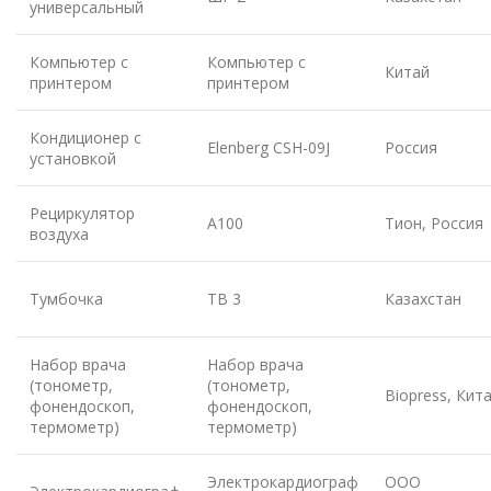
универсальный
Компьютер с
Компьютер с
Китай
принтером
принтером
Кондиционер с
Elenberg CSH-09J
Россия
установкой
Рециркулятор
А100
Тион, Россия
воздуха
Тумбочка
ТВ 3
Казахстан
Набор врача
Набор врача
(тонометр,
(тонометр,
Biopress, Кит
фонендоскоп,
фонендоскоп,
термометр)
термометр)
Электрокардиограф
ООО