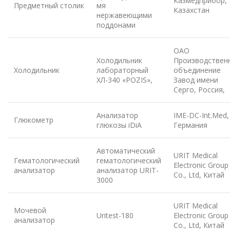
Казмедприбор,
Предметный столик
мя
Казахстан
нержавеющими
поддонами
ОАО
Холодильник
Производствен
Холодильник
лабораторный
объединение
ХЛ-340 «POZIS»,
Завод имени
Серго, Россия,
Анализатор
IME-DC-Int.Med,
Глюкометр
глюкозы iDiA
Германия
Автоматический
URIT Medical
Гематологический
гематологический
Electronic Group
анализатор
анализатор URIT-
Co., Ltd, Китай
3000
URIT Medical
Мочевой
Uritest-180
Electronic Group
анализатор
Co., Ltd, Китай