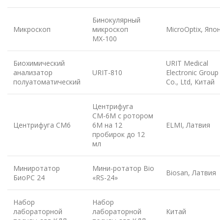
Бинокулярный
Микроскоп
микроскоп
MicroOptix, Япо
МХ-100
Биохимический
URIT Medical
анализатор
URIT-810
Electronic Group
полуатоматический
Co., Ltd, Китай
Центрифуга
СМ-6М с ротором
Центрифуга СМ6
6М на 12
ELMI, Латвия
пробирок до 12
мл
Миниротатор
Мини-ротатор Bio
Biosan, Латвия
БиоРС 24
«RS-24»
Набор
Набор
лабораторной
лабораторной
Китай