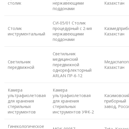
столик
нержавеющими
Казахстан
поддонами
СИ-05/01 Столик
Столик
процедурный с 2-мя
Казмедприб
инструментальный
нержавеющими
Казахстан
поддонами
Светильник
медицинский
Светильник
Медаспапоп
передвижной
передвижной
Казахстан
однорефлекторный
ARLAN ПР-6-12
Камера
Камера
ультрафиолетовая
ультрафиолетовая
Касимовски
для хранения
для хранения
приборный
стерильных
стерильных
завод, Росс
инструментов
инструментов УФК-2
Гинекологическое
МОК-00057
Zeta, Казах