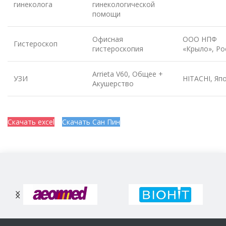
гинеколога
гинекологической
помощи
Офисная
ООО НПФ
Гистероскоп
гистероскопия
«Крыло», Ро
Arrieta V60, Общее +
УЗИ
HITACHI, Яп
Акушерство
Скачать excel
Скачать Сан Пин