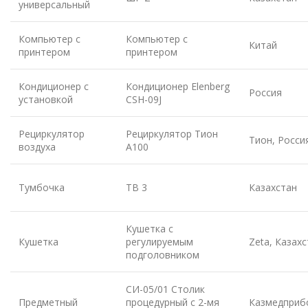
универсальный
Компьютер с
Компьютер с
Китай
принтером
принтером
Кондиционер с
Кондиционер Elenberg
Россия
установкой
CSH-09J
Рециркулятор
Рециркулятор Тион
Тион, Росси
воздуха
А100
Тумбочка
ТВ 3
Казахстан
Кушетка с
Кушетка
регулируемым
Zeta, Казах
подголовником
СИ-05/01 Столик
Предметный
процедурный с 2-мя
Казмедприб