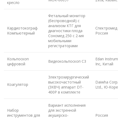
кресло
Фетальный монитор
(беспроводной) с
анализом КТГ для
Кардиотокограф
Спектромед
диагностики плода
Компьютерный
Россия
Сономед 250 с 2-мя
мобильными
регистраторами
Кольпоскоп
Edan Instrum
Видеокольпоскоп C3
цифровой
Inc, Китай
Электрохирургический
высокочастотный
Daiwha Corp.
Коагулятор
(ЭХВЧ) аппарат DT-
Ltd., Ю-Кор
400Р в комплекте
Вариант исполнения
Набор
для экстренной
инструментов для
акушерско-
Россия